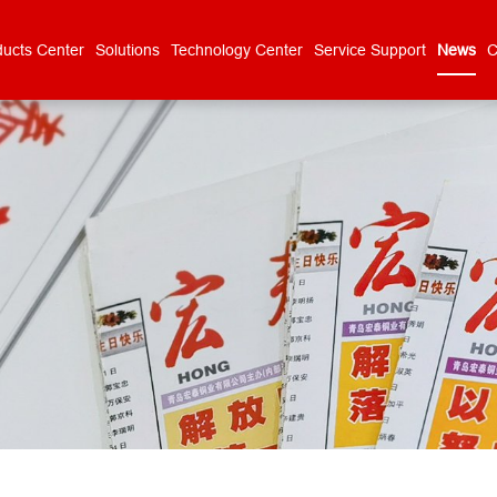
ducts Center
Solutions
Technology Center
Service Support
News
C