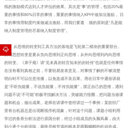
线的激励模式达到人才评估的效果。其次是“事”的管理，包括20%最
要的事情和80%日常的事情，重要的事情纳入KPI中做加法激励， 日
常的事情用制度约束做减法激励，而我们要遵 循的原则是“凡是能
纳入制度管理的尽基纳入制度管理”。
从思维的转变到工具方法的落地是飞轮第二模块的重要部分。
所谓思想转变是要从负向思维到正向思维，从外向思维到内向思维
的转变。《弟子规》讲“见未真勿轻言知未的勿轻传”也就是任何事情
在没有看到真相之前，不要轻易发表意见，对事情了解的不够清楚
明白时不可以任意传播，以免造成不良后果。用在日常中通俗讲就
是“不听负能量，不说负能量，不传负能量”，摆正自己的思维，遇到
问题不说“不可能”积极寻找解决方法，突破能力怪圈，把问题当做课
题和机会，做出成果。老师在讲课中曾经讲过一个事例：某纺织厂
里有台机器总是出现断线停机现象，针对这个问题，课题小组利用
学过的鱼骨分析法进行原因分析，经过小组成员的头脑风暴，由大
到小逐个分析排除，最终寻根究源的根本是两颗螺帽的松动造成。