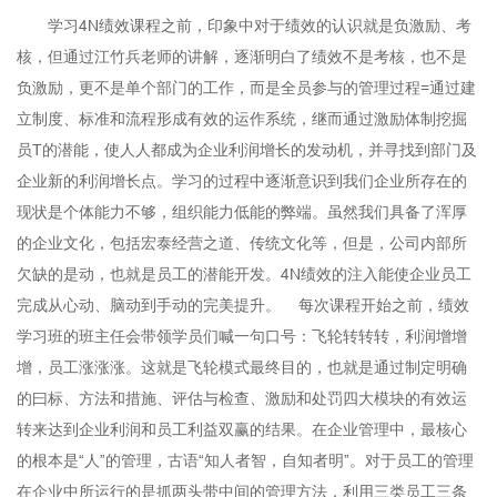
学习4N绩效课程之前，印象中对于绩效的认识就是负激励、考
核，但通过江竹兵老师的讲解，逐渐明白了绩效不是考核，也不是
负激励，更不是单个部门的工作，而是全员参与的管理过程=通过建
立制度、标准和流程形成有效的运作系统，继而通过激励体制挖掘
员T的潜能，使人人都成为企业利润增长的发动机，并寻找到部门及
企业新的利润增长点。学习的过程中逐渐意识到我们企业所存在的
现状是个体能力不够，组织能力低能的弊端。虽然我们具备了浑厚
的企业文化，包括宏泰经营之道、传统文化等，但是，公司内部所
欠缺的是动，也就是员工的潜能开发。4N绩效的注入能使企业员工
完成从心动、脑动到手动的完美提升。 每次课程开始之前，绩效
学习班的班主任会带领学员们喊一句口号：飞轮转转转，利润增增
增，员工涨涨涨。这就是飞轮模式最终目的，也就是通过制定明确
的曰标、方法和措施、评估与检查、激励和处罚四大模块的有效运
转来达到企业利润和员工利益双赢的结果。在企业管理中，最核心
的根本是“人”的管理，古语“知人者智，自知者明”。对于员工的管理
在企业中所运行的是抓两头带中间的管理方法，利用三类员工三条