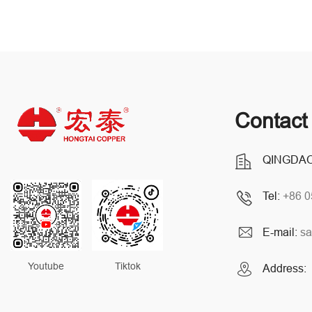
Contact
QINGDAO
Tel:
+86 
E-mail:
sa
Youtube
Tiktok
Address: