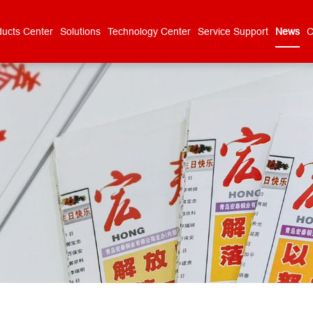
ducts Center
Solutions
Technology Center
Service Support
News
C