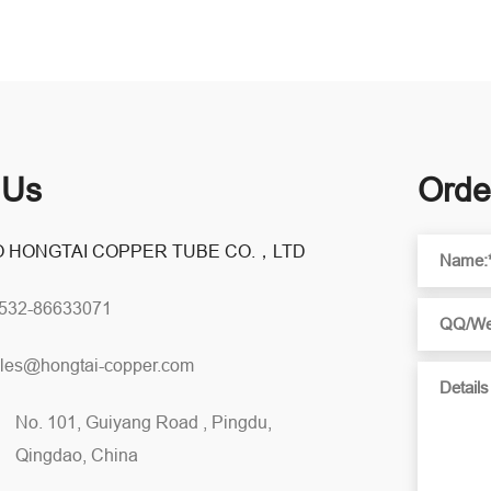
 Us
Orde
 HONGTAI COPPER TUBE CO.，LTD
0532-86633071
les@hongtai-copper.com
No. 101, Guiyang Road , Pingdu,
Qingdao, China