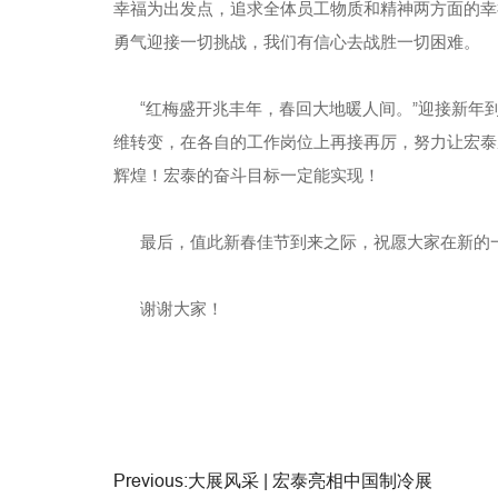
幸福为出发点，追求全体员工物质和精神两方面的幸
勇气迎接一切挑战，我们有信心去战胜一切困难。
“红梅盛开兆丰年，春回大地暖人间。”迎接新年
维转变，在各自的工作岗位上再接再厉，努力让宏泰
辉煌！宏泰的奋斗目标一定能实现！
最后，值此新春佳节到来之际，祝愿大家在新的一
谢谢大家！
Previous:大展风采 | 宏泰亮相中国制冷展