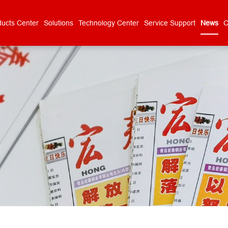
ducts Center
Solutions
Technology Center
Service Support
News
C